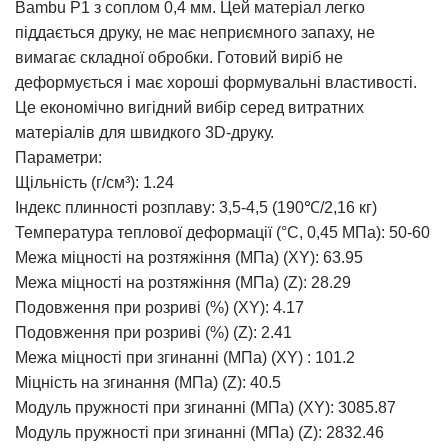
Bambu P1 з соплом 0,4 мм. Цей матеріал легко
піддається друку, не має неприємного запаху, не
вимагає складної обробки. Готовий виріб не
деформується і має хороші формувальні властивості.
Це економічно вигідний вибір серед витратних
матеріалів для швидкого 3D-друку.
Параметри:
Щільність (г/см³): 1.24
Індекс плинності розплаву: 3,5-4,5 (190℃/2,16 кг)
Температура теплової деформації (°C, 0,45 МПа): 50-60
Межа міцності на розтяжіння (МПа) (XY): 63.95
Межа міцності на розтяжіння (МПа) (Z): 28.29
Подовження при розриві (%) (XY): 4.17
Подовження при розриві (%) (Z): 2.41
Межа міцності при згинанні (МПа) (XY) : 101.2
Міцність на згинання (МПа) (Z): 40.5
Модуль пружності при згинанні (МПа) (XY): 3085.87
Модуль пружності при згинанні (МПа) (Z): 2832.46