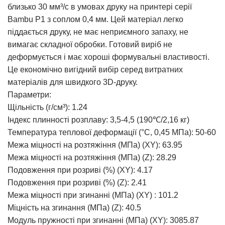
близько 30 мм³/с в умовах друку на принтері серії
Bambu P1 з соплом 0,4 мм. Цей матеріал легко
піддається друку, не має неприємного запаху, не
вимагає складної обробки. Готовий виріб не
деформується і має хороші формувальні властивості.
Це економічно вигідний вибір серед витратних
матеріалів для швидкого 3D-друку.
Параметри:
Щільність (г/см³): 1.24
Індекс плинності розплаву: 3,5-4,5 (190℃/2,16 кг)
Температура теплової деформації (°C, 0,45 МПа): 50-60
Межа міцності на розтяжіння (МПа) (XY): 63.95
Межа міцності на розтяжіння (МПа) (Z): 28.29
Подовження при розриві (%) (XY): 4.17
Подовження при розриві (%) (Z): 2.41
Межа міцності при згинанні (МПа) (XY) : 101.2
Міцність на згинання (МПа) (Z): 40.5
Модуль пружності при згинанні (МПа) (XY): 3085.87