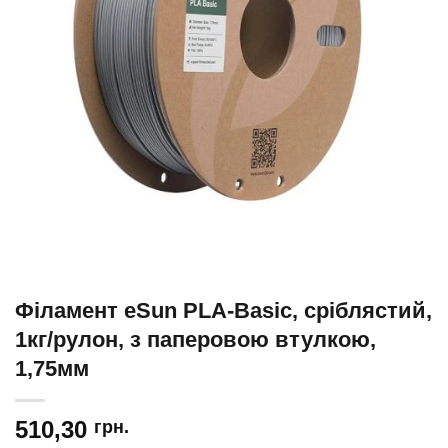
Філамент eSun PLA-Basic, сріблястий,
1кг/рулон, з паперовою втулкою,
1,75мм
510,30
грн.