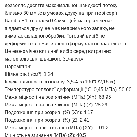
дозволяє досягти максимальної швидкості потоку
близько 30 мм³/с в умовах друку на принтері серії
Bambu P1 з соплом 0,4 мм. Цей матеріал легко
піддається друку, не має неприємного запаху, не
вимагає складної обробки. Готовий виріб не
деформується і має хороші формувальні властивості.
Це економічно вигідний вибір серед витратних
матеріалів для швидкого 3D-друку.
Параметри:
Щільність (г/см³): 1.24
Індекс плинності розплаву: 3,5-4,5 (190℃/2,16 кг)
Температура теплової деформації (°C, 0,45 МПа): 50-60
Межа міцності на розтяжіння (МПа) (XY): 63.95
Межа міцності на розтяжіння (МПа) (Z): 28.29
Подовження при розриві (%) (XY): 4.17
Подовження при розриві (%) (Z): 2.41
Межа міцності при згинанні (МПа) (XY) : 101.2
Міцність на згинання (МПа) (Z): 40.5