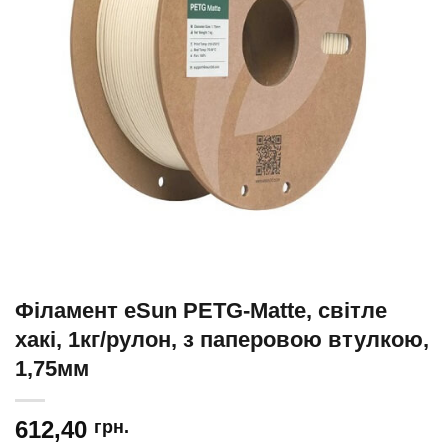
Філамент eSun PETG-Matte, світле
хакі, 1кг/рулон, з паперовою втулкою,
1,75мм
612,40
грн.