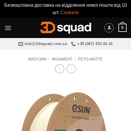
Безкоштовна доставка на відділення нової пошти від 10
шт.
Сховати
Пропустити
0
info@3dsquad.com.ua
+38 (067) 433-16-16
МАГАЗИН
/
ФІЛАМЕНТ
/
PETG-MATTE