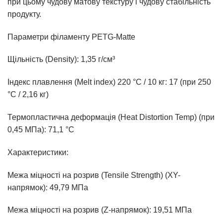
при цьому чудову матову текстуру і чудову стабільність
продукту.
Параметри філаменту PETG-Matte
Щільність (Density): 1,35 г/см³
Індекс плавлення (Melt index) 220 °C / 10 кг: 17 (при 250
°C / 2,16 кг)
Термопластична деформація (Heat Distortion Temp) (при
0,45 МПа): 71,1 °C
Характеристики:
Межа міцності на розрив (Tensile Strength) (XY-
напрямок): 49,79 МПа
Межа міцності на розрив (Z-напрямок): 19,51 МПа