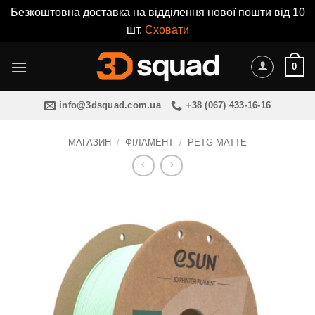
Безкоштовна доставка на відділення нової пошти від 10
шт.
Сховати
Пропустити
0
info@3dsquad.com.ua
+38 (067) 433-16-16
МАГАЗИН
/
ФІЛАМЕНТ
/
PETG-MATTE