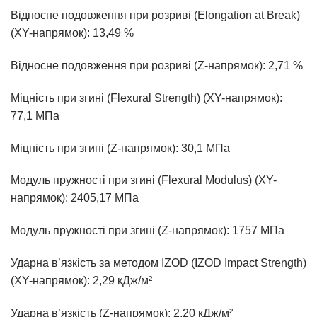
Відносне подовження при розриві (Elongation at Break)
(XY-напрямок): 13,49 %
Відносне подовження при розриві (Z-напрямок): 2,71 %
Міцність при згині (Flexural Strength) (XY-напрямок):
77,1 МПа
Міцність при згині (Z-напрямок): 30,1 МПа
Модуль пружності при згині (Flexural Modulus) (XY-
напрямок): 2405,17 МПа
Модуль пружності при згині (Z-напрямок): 1757 МПа
Ударна в’язкість за методом IZOD (IZOD Impact Strength)
(XY-напрямок): 2,29 кДж/м²
Ударна в’язкість (Z-напрямок): 2,20 кДж/м²