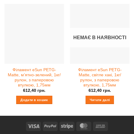
НЕМАЄ В НАЯВНОСТІ
Філамент eSun PETG-
Філамент eSun PETG-
Matte, м’ятно-зелений, 1кг/
Matte, світле хакі, 1кг/
рулон, з паперовою
рулон, з паперовою
втулкою, 1,75мм
втулкою, 1,75мм
612,40
грн.
612,40
грн.
Додати в кошик
Читати далі
Visa
PayPal
Stripe
MasterCard
Cash
On