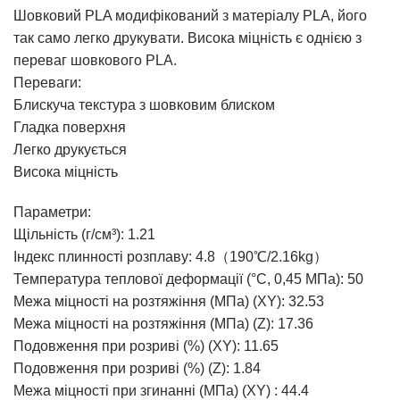
Шовковий PLA модифікований з матеріалу PLA, його
так само легко друкувати. Висока міцність є однією з
переваг шовкового PLA.
Переваги:
Блискуча текстура з шовковим блиском
Гладка поверхня
Легко друкується
Висока міцність
Параметри:
Щільність (г/см³): 1.21
Індекс плинності розплаву: 4.8（190℃/2.16kg）
Температура теплової деформації (°C, 0,45 МПа): 50
Межа міцності на розтяжіння (МПа) (XY): 32.53
Межа міцності на розтяжіння (МПа) (Z): 17.36
Подовження при розриві (%) (XY): 11.65
Подовження при розриві (%) (Z): 1.84
Межа міцності при згинанні (МПа) (XY) : 44.4