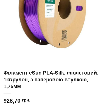
Філамент eSun PLA-Silk, фіолетовий,
1кг/рулон, з паперовою втулкою,
1,75мм
928,70
грн.