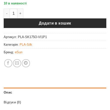
10 в наявності
Філамент eSun PLA-Silk, фіолетовий, 1кг/рулон, з паперовою
Додати в кошик
Артикул:
PLA-SK175O-VI1P1
Категорія:
PLA-Silk
Бренд:
eSun
Опис
Відгуки (0)