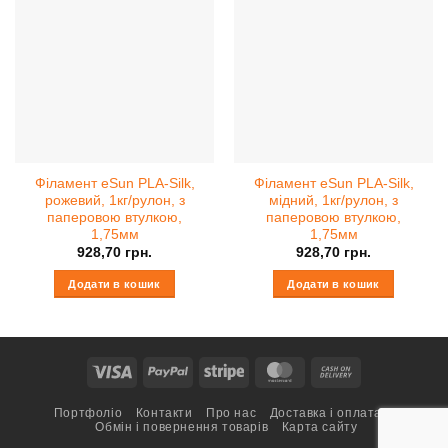
Філамент eSun PLA-Silk,
Філамент eSun PLA-Silk,
рожевий, 1кг/рулон, з
мідний, 1кг/рулон, з
паперовою втулкою,
паперовою втулкою,
1,75мм
1,75мм
928,70
грн.
928,70
грн.
Додати в кошик
Додати в кошик
Visa
PayPal
Stripe
MasterCard
Cash
On
Портфоліо
Контакти
Про нас
Доставка і оплата
Delivery
Обмін і повернення товарів
Карта сайту