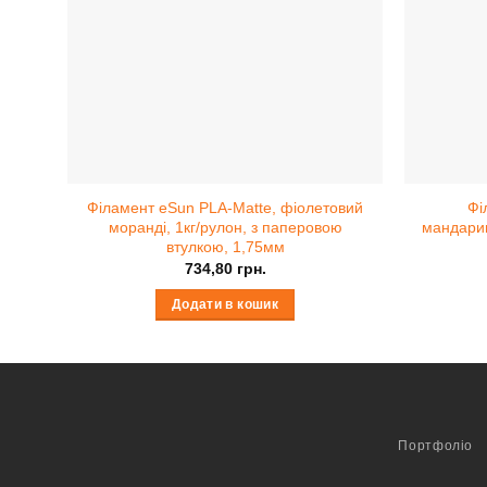
Філамент eSun PLA-Matte, фіолетовий
Фі
моранді, 1кг/рулон, з паперовою
мандарин
втулкою, 1,75мм
734,80
грн.
Додати в кошик
Портфоліо