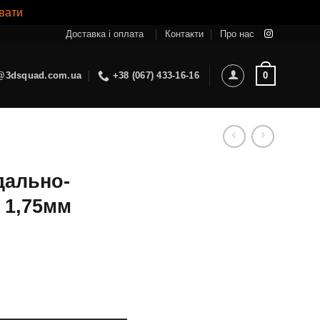
вати
Доставка і оплата
Контакти
Про нас
0
@3dsquad.com.ua
+38 (067) 433-16-16
дально-
, 1,75мм
з втулки, 1,75мм кількість