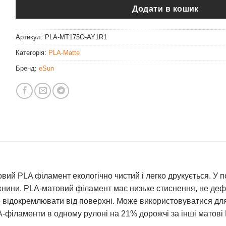
Додати в кошик
Артикул:
PLA-MT175O-AY1R1
Категорія:
PLA-Matte
Бренд:
eSun
вий PLA філамент екологічно чистий і легко друкується. У п
рожнини. PLA-матовий філамент має низьке стиснення, не деф
 відокремлювати від поверхні. Може використовуватися дл
-філаменти в одному рулоні на 21% дорожчі за інші матові