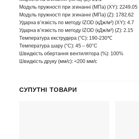
Модуль пружності при згинанні (МПа) (XY): 2249.05
Модуль пружності при згинанні (МПа) (Z): 1782.62
Ударна в’язкість по методу IZOD (кДж/м²) (XY): 4.7
Ударна в’язкість по методу IZOD (кДж/м²) (Z): 2.15
Температура екструдера (°C): 190-230℃
Температура шару (°C): 45 – 60°C
Швидкість обертання вентилятора (%): 100%
Швидкість друку (мм/с): <200 мм/с
СУПУТНІ ТОВАРИ