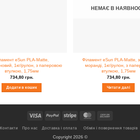
НЕМАЄ В НАЯВНОС
ламент eSun PLA-Matte,
Філамент eSun PLA-Matte, 
овий, 1кг/рулон, з паперовою
моранді, 1кг/рулон, з пап
втулкою, 1,75мм
втулкою, 1,75мм
734,80
грн.
734,80
грн.
Додати в кошик
Читати далі
Visa
PayPal
Stripe
MasterCard
Cash
On
Контакти
Про нас
Доставка і оплата
Обмін і повернення товарів
Delivery
Copyright 2026 ©