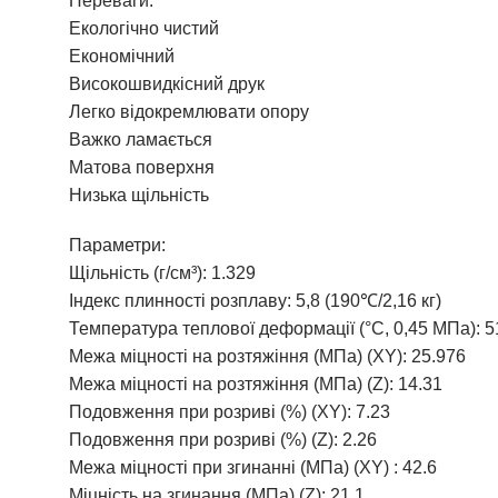
Переваги:
Екологічно чистий
Економічний
Високошвидкісний друк
Легко відокремлювати опору
Важко ламається
Матова поверхня
Низька щільність
Параметри:
Щільність (г/см³): 1.329
Індекс плинності розплаву: 5,8 (190℃/2,16 кг)
Температура теплової деформації (°C, 0,45 МПа): 5
Межа міцності на розтяжіння (МПа) (XY): 25.976
Межа міцності на розтяжіння (МПа) (Z): 14.31
Подовження при розриві (%) (XY): 7.23
Подовження при розриві (%) (Z): 2.26
Межа міцності при згинанні (МПа) (XY) : 42.6
Міцність на згинання (МПа) (Z): 21.1