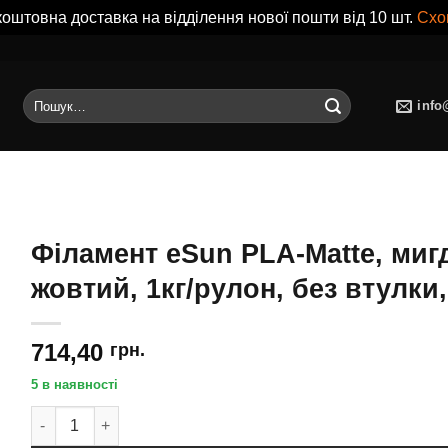
оштовна доставка на відділення нової пошти від 10 шт.
Схо
Шукати:
info
Філамент eSun PLA-Matte, миг
жовтий, 1кг/рулон, без втулки
714,40
грн.
5 в наявності
Філамент eSun PLA-Matte, мигдально-жовтий, 1кг/рулон, бе