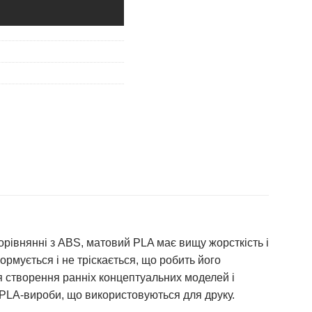
орівнянні з ABS, матовий PLA має вищу жорсткість і
ормується і не тріскається, що робить його
я створення ранніх концептуальних моделей і
 PLA-вироби, що використовуються для друку.