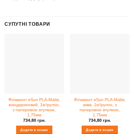
СУПУТНІ ТОВАРИ
Філамент eSun PLA-Matte,
Філамент eSun PLA-Matte,
мандариновий, 1кг/рулон,
аква, 1кг/рулон, з
з паперовою втулкою,
паперовою втулкою,
1,75мм
1,75мм
734,80
грн.
734,80
грн.
Додати в кошик
Додати в кошик