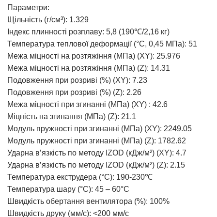
Параметри:
Щільність (г/см³): 1.329
Індекс плинності розплаву: 5,8 (190℃/2,16 кг)
Температура теплової деформації (°C, 0,45 МПа): 51
Межа міцності на розтяжіння (МПа) (XY): 25.976
Межа міцності на розтяжіння (МПа) (Z): 14.31
Подовження при розриві (%) (XY): 7.23
Подовження при розриві (%) (Z): 2.26
Межа міцності при згинанні (МПа) (XY) : 42.6
Міцність на згинання (МПа) (Z): 21.1
Модуль пружності при згинанні (МПа) (XY): 2249.05
Модуль пружності при згинанні (МПа) (Z): 1782.62
Ударна в’язкість по методу IZOD (кДж/м²) (XY): 4.7
Ударна в’язкість по методу IZOD (кДж/м²) (Z): 2.15
Температура екструдера (°C): 190-230℃
Температура шару (°C): 45 – 60°C
Швидкість обертання вентилятора (%): 100%
Швидкість друку (мм/с): <200 мм/с