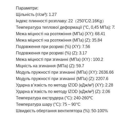
Параметри:
Щільність (г/см³): 1.27
Індекс плинності розплаву: 22（250℃/2.16Kg）
Температура теплової деформації (°C, 0,45 МПа): 7
Межа міцності на розтяжіння (МПа) (XY): 68.41
Межа міцності на розтяжіння (МПа) (Z): 35.84
Подовження при розриві (%) (XY): 7.56
Подовження при розриві (%) (Z): 3.17
Межа міцності при згинанні (МПа) (XY) : 100.2
Міцність на згинання (МПа) (Z): 59.7
Модуль пружності при згинанні (МПа) (XY): 2636.66
Модуль пружності при згинанні (МПа) (Z): 2207.6
Ударна в’язкість по методу IZOD (кДж/м²) (XY): 2.28
Ударна в’язкість по методу IZOD (кДж/м²) (Z): 2.06
Температура екструдера (°C): 240-260℃
Температура шару (°C): 75 – 90°C
Швидкість обертання вентилятора (%): 50-100%