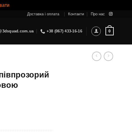
вати
Доставка і оплата
Контакти
Про нас
0
@3dsquad.com.ua
+38 (067) 433-16-16
апівпрозорий
ровою