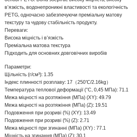
в’язкість, водонепроникні властивості та екологічність
PETG, одночасно забезпечуючи преміальну матову
текстуру та чудову стабільність продукту.
Переваги:
Висока міцність і в’язкість
Преміальна матова текстура
Підходить для основних довговічних виробів
Параметри:
Щільність (г/см³): 1.35
Індекс плинності розплаву: 17（250℃/2.16kg）
Температура теплової деформації (°C, 0,45 МПа): 71.1
Межа міцності на розтяжіння (МПа) (XY): 49.79
Межа міцності на розтяжіння (МПа) (Z): 19.51
Подовження при розриві (%) (XY): 13.49
Подовження при розриві (%) (Z): 2.71
Межа міцності при згинанні (МПа) (XY) : 77.1
Міцність на згинання (МПа) (Z): 30.1