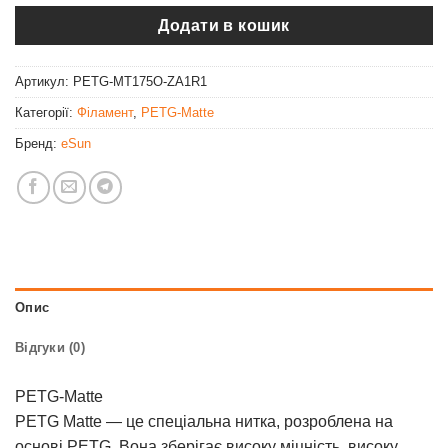
Додати в кошик
Артикул:
PETG-MT175O-ZA1R1
Категорії:
Філамент
,
PETG-Matte
Бренд:
eSun
Опис
Відгуки (0)
PETG-Matte
PETG Matte — це спеціальна нитка, розроблена на
основі PETG. Вона зберігає високу міцність, високу